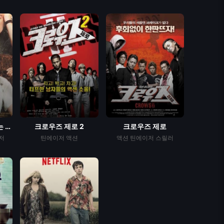
내가 널 사랑할 수 없는 1...
크로우즈 제로 2
크로우즈 제로
저
틴에이저
액션
액션
틴에이저
스릴러