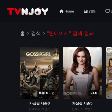
Home
영화
홈
검색
"틴에이저" 검색 결과
특별 회고편
24화
가십걸 시즌6
가십걸 시즌5
틴에이저
로맨스
틴에이저
로맨스