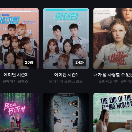
20화
24화
에이틴 시즌2
에이틴 시즌1
틴에이저
로맨스
틴에이저
로맨스
멜로
로맨틱코미디
틴에이