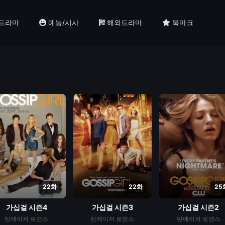
드라마
예능/시사
해외드라마
북마크
22화
22화
25
가십걸 시즌4
가십걸 시즌3
가십걸 시즌2
틴에이저
로맨스
틴에이저
로맨스
틴에이저
로맨스