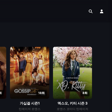
화
18화
8화
가십걸 시즌1
엑스오, 키티 시즌 3
틴에이저
로맨스
로맨스
코미디
틴에이저