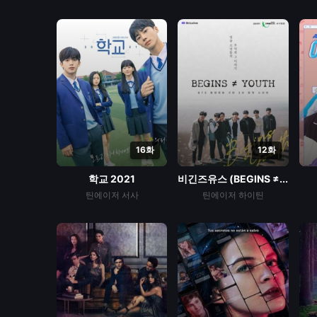
16화
12화
학교 2021
비긴즈유스 (BEGINS ≠...
틴에이저
서사
틴에이저
하이틴