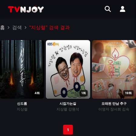
홈
검색
"지상렬" 검색 결과
4화
1화
19화
신드롬
시집가는길
오래된 만남 추구
지상렬
지상렬
강원석
이영자
장서희
김숙
1