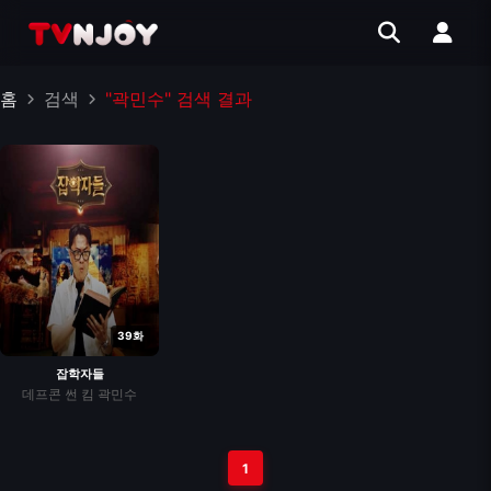
홈
검색
"곽민수" 검색 결과
39화
잡학자들
데프콘
썬 킴
곽민수
1