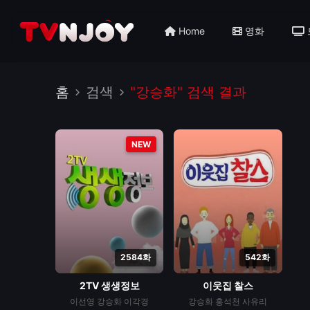
Home
영화
홈
검색
"강승화" 검색 결과
NEW
2584화
542화
2TV 생생정보
이웃집 찰스
이선영
강승화
이각경
강승화
홍석천
사유리