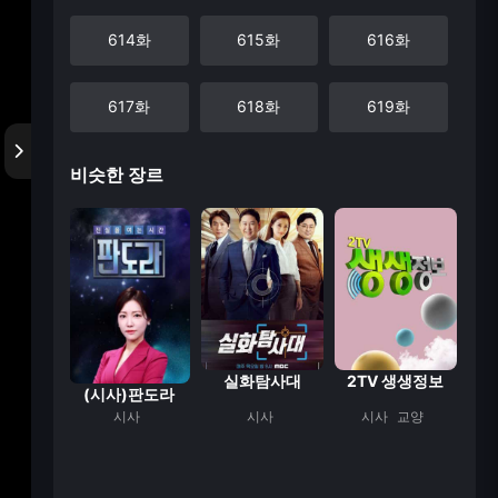
614화
615화
616화
617화
618화
619화
비슷한 장르
620화
621화
622화
623화
624화
625화
626화
627화
628화
629화
630화
631화
세상
실화탐사대
2TV 생생정보
(시사)판도라
다큐
시사
시사
시사
교양
632화
633화
634화