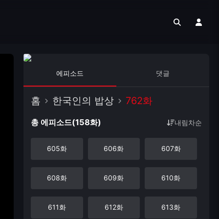
에피소드
댓글
홈
한국인의 밥상
762화
총 에피소드(158화)
내림차순
605화
606화
607화
608화
609화
610화
611화
612화
613화