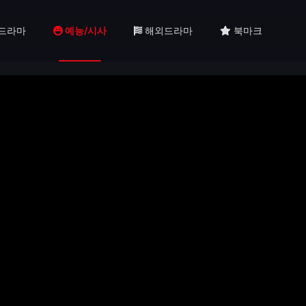
드라마
예능/시사
해외드라마
북마크