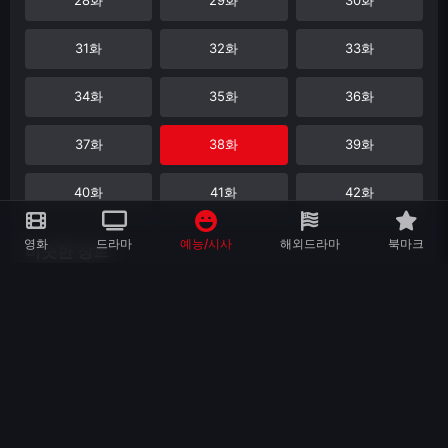
31화
32화
33화
34화
35화
36화
37화
38화
39화
40화
41화
42화
영화
드라마
예능/시사
해외드라마
북마크
비슷한 장르