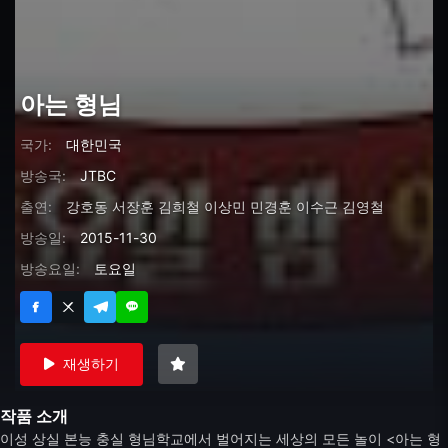
아는 형님
국가:
대한민국
방송국:
JTBC
출연:
강호동
서장훈
김희철
이상민
민경훈
이수근
김영철
방송일:
2015-11-30
방송요일:
토요일
재생하기
작품 소개
이성 상실 본능 충실 형님학교에서 벌어지는 세상의 모든 놀이 <아는 형