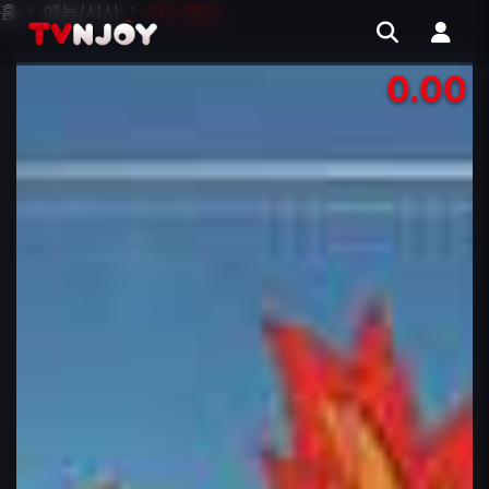
홈
예능/시사
아는 형님
0.00