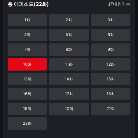
총 에피소드(22화)
내림차순
1화
2화
3화
4화
5화
6화
7화
8화
9화
10화
11화
12화
13화
14화
15화
16화
17화
18화
19화
20화
21화
22화