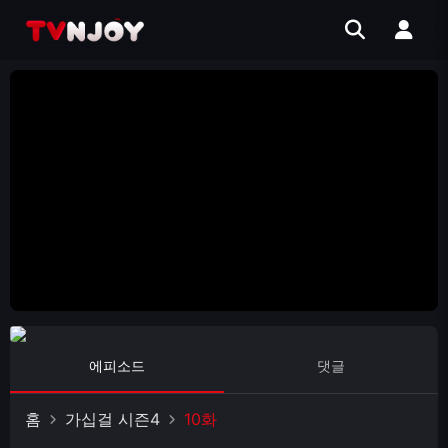
에피소드
댓글
홈
가십걸 시즌4
10화