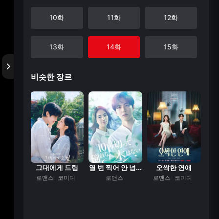
10화
11화
12화
13화
14화
15화
비슷한 장르
16화
17화
18화
19화
20화
21화
22화
23화
24화
25화
 반하다
그대에게 드림
열 번 찍어 안 넘...
오싹한 연애
맨스
로맨스
코미디
로맨스
로맨스
코미디
로