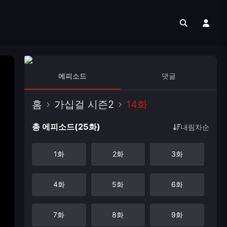
에피소드
댓글
홈
가십걸 시즌2
14화
총 에피소드(25화)
내림차순
1화
2화
3화
4화
5화
6화
7화
8화
9화