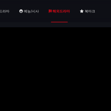
드라마
예능/시사
해외드라마
북마크