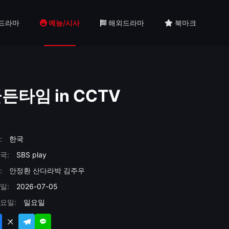
드라마
예능/시사
해외드라마
북마크
든타임 in CCTV
:
한국
국:
SBS play
:
안정환
산다라박
김주우
일:
2026-07-05
요일:
일요일