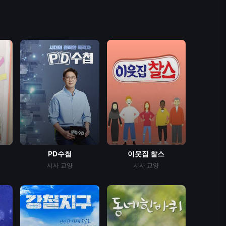
PD수첩
이웃집 찰스
시사
교양
시사
교양