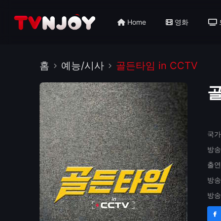
Home
영화
홈
예능/시사
골든타임 in CCTV
골
국가
방송
출연
방송
방송