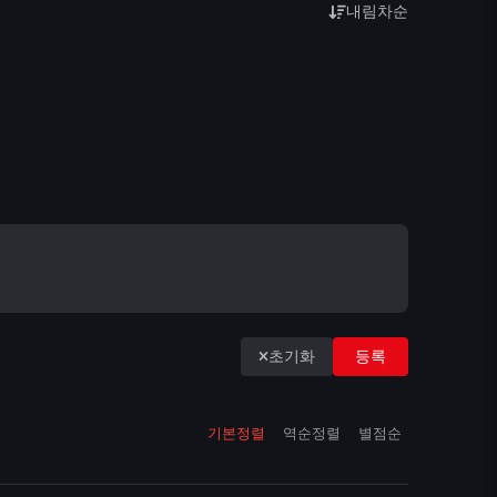
내림차순
초기화
등록
기본정렬
역순정렬
별점순