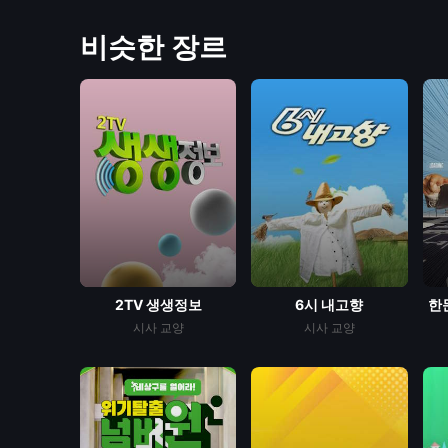
비슷한 장르
2TV 생생정보
6시 내고향
한
시사
교양
시사
교양