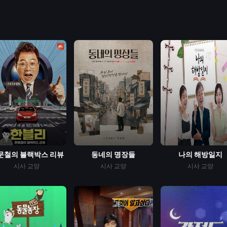
문철의 블랙박스 리뷰
동네의 명장들
나의 해방일지
시사
교양
시사
교양
시사
교양