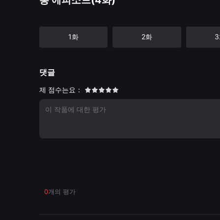
총 에피소드(4화)
1화
2화
댓글
제 점수는요：
0
개의 평가