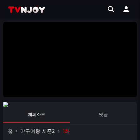
에피소드
댓글
홈
야구여왕 시즌2
1화