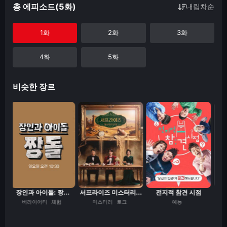
총 에피소드(5화)
내림차순
1화
2화
3화
4화
5화
비슷한 장르
장인과 아이돌: 짱...
서프라이즈 미스터리...
전지적 참견 시점
버라이어티
체험
미스터리
토크
예능