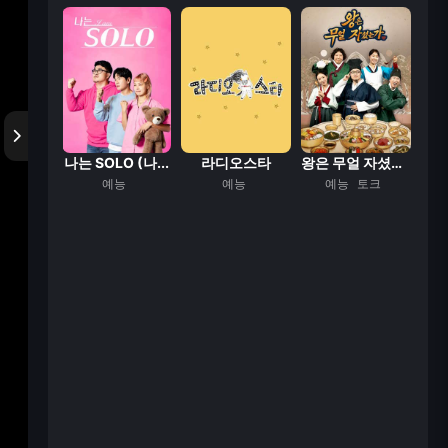
 사내
나는 SOLO (나...
라디오스타
왕은 무얼 자셨는가
능
예능
예능
예능
토크