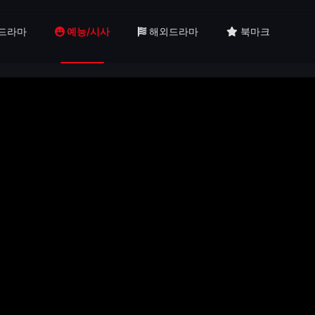
드라마
예능/시사
해외드라마
북마크