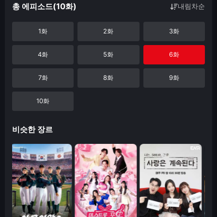
총 에피소드(10화)
내림차순
1화
2화
3화
4화
5화
6화
7화
8화
9화
10화
비슷한 장르