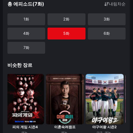
총 에피소드(7화)
내림차순
1화
2화
3화
4화
5화
6화
7화
비슷한 장르
.
피의 게임 시즌4
이혼숙려캠프
야구여왕 시즌2
예능
예능
야구
예능