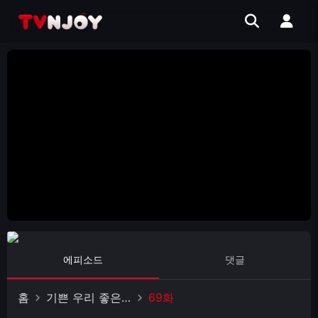
에피소드
댓글
홈
기쁜 우리 좋은 날
69화