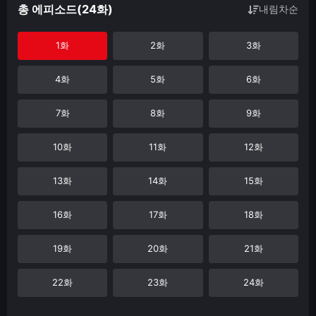
총 에피소드(24화)
내림차순
1화
2화
3화
4화
5화
6화
7화
8화
9화
10화
11화
12화
13화
14화
15화
16화
17화
18화
19화
20화
21화
22화
23화
24화