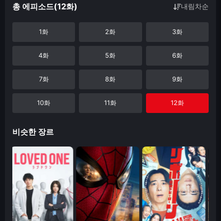
총 에피소드(12화)
내림차순
1화
2화
3화
4화
5화
6화
7화
8화
9화
10화
11화
12화
비슷한 장르