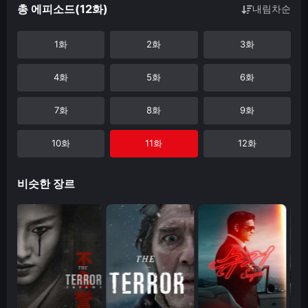
총 에피소드(12화)
내림차순
1화
2화
3화
4화
5화
6화
7화
8화
9화
10화
11화
12화
비슷한 장르