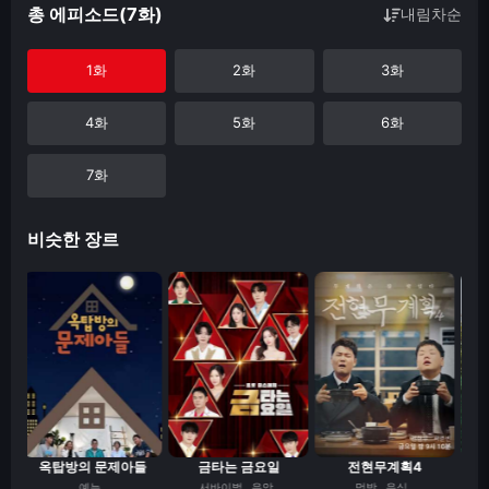
총 에피소드(7화)
내림차순
1화
2화
3화
4화
5화
6화
7화
비슷한 장르
옥탑방의 문제아들
금타는 금요일
전현무계획4
해
예능
서바이벌
음악
먹방
음식