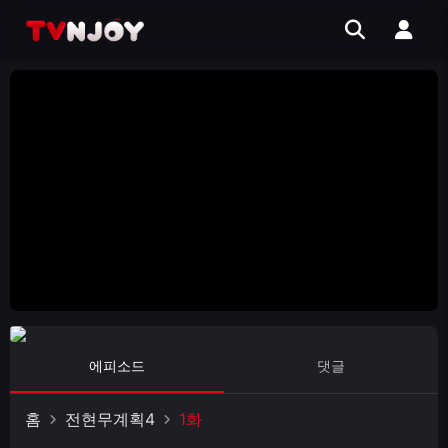
에피소드
댓글
홈
전현무계획4
1화