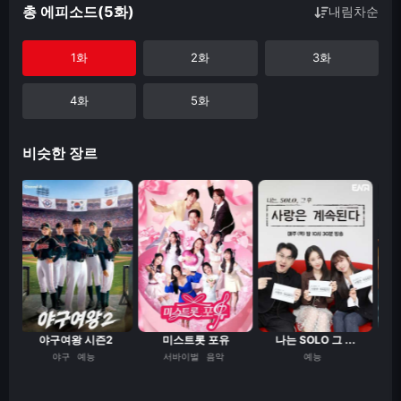
총 에피소드(5화)
내림차순
1화
2화
3화
4화
5화
비슷한 장르
야구여왕 시즌2
미스트롯 포유
나는 SOLO 그 ...
꼬리
야구
예능
서바이벌
음악
예능