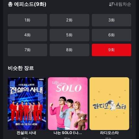
총 에피소드(9화)
내림차순
1화
2화
3화
4화
5화
6화
7화
8화
9회
비슷한 장르
.
전설의 사내
나는 SOLO (나...
라디오스타
왕
예능
예능
예능