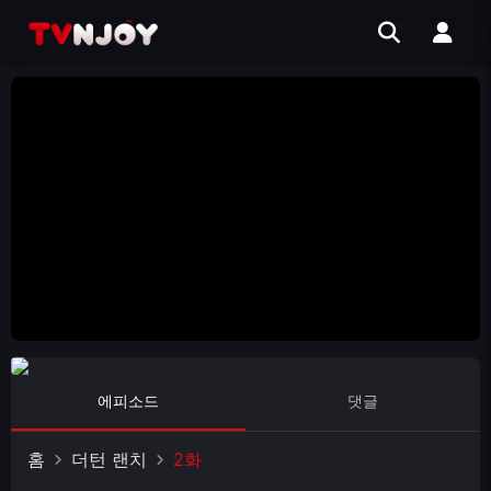
에피소드
댓글
홈
더턴 랜치
2화