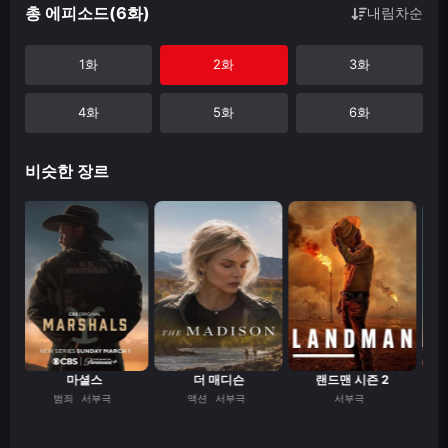
총 에피소드(6화)
내림차순
1화
2화
3화
4화
5화
6화
비슷한 장르
마셜스
더 매디슨
랜드맨 시즌 2
그
범죄
서부극
액션
서부극
서부극