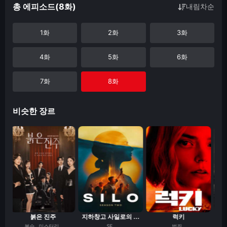
총 에피소드(8화)
내림차순
1화
2화
3화
4화
5화
6화
7화
8화
비슷한 장르
.
붉은 진주
지하창고 사일로의 ...
럭키
하우
복수
미스터리
SF
범죄