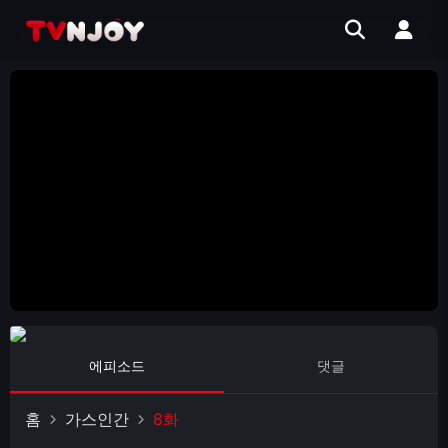
에피소드
댓글
홈
가스인간
8화