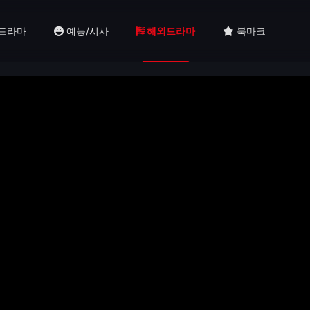
드라마
예능/시사
해외드라마
북마크