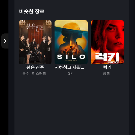
비슷한 장르
지금 불륜이 문제가...
붉은 진주
지하창고 사일로의 ...
럭키
스릴러
복수
미스터리
SF
범죄