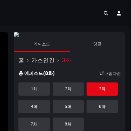
에피소드
댓글
홈
가스인간
3화
총 에피소드(8화)
내림차순
1화
2화
3화
4화
5화
6화
7화
8화