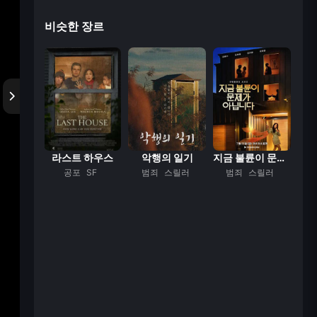
비슷한 장르
이상한 과자가게 전...
라스트 하우스
악행의 일기
지금 불륜이 문제가...
타지
공포
SF
범죄
스릴러
범죄
스릴러
복