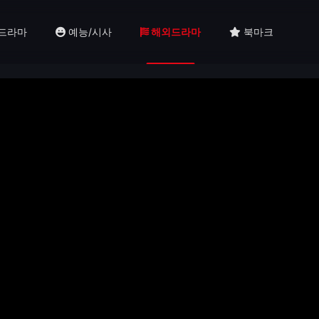
드라마
예능/시사
해외드라마
북마크