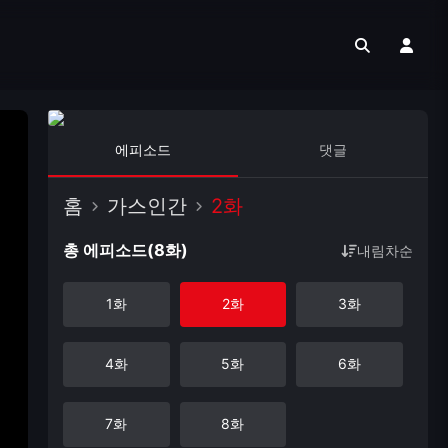
에피소드
댓글
홈
가스인간
2화
총 에피소드(8화)
내림차순
1화
2화
3화
4화
5화
6화
7화
8화