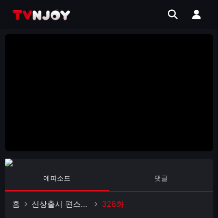
에피소드
댓글
홈
신상출시 편스토랑
328화