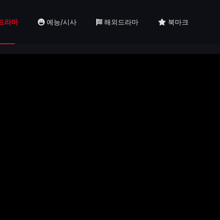
드라마
예능/시사
해외드라마
북마크