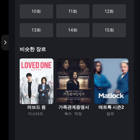
10화
11화
12화
13화
14화
15화
비슷한 장르
16화
17화
18화
19화
20화
21화
22화
23화
24화
25화
26화
27화
 진주
러브드 원
가족관계증명서
매트록 시즌2
스터리
미스터리
복수
막장
범죄
범
28화
29화
30화