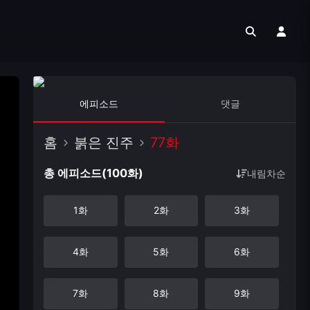
에피소드
댓글
홈
붉은 진주
77화
총 에피소드(100화)
내림차순
1화
2화
3화
4화
5화
6화
7화
8화
9화