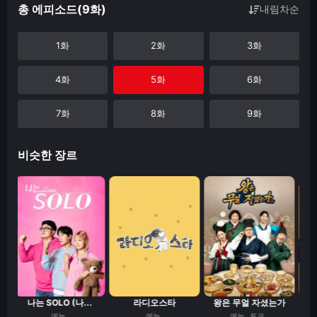
총 에피소드(9화)
내림차순
1화
2화
3화
4화
5화
6화
7화
8화
9화
비슷한 장르
나는 SOLO (나...
라디오스타
왕은 무얼 자셨는가
개
예능
예능
예능
토크