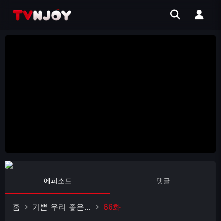
에피소드
댓글
홈
기쁜 우리 좋은 날
66화