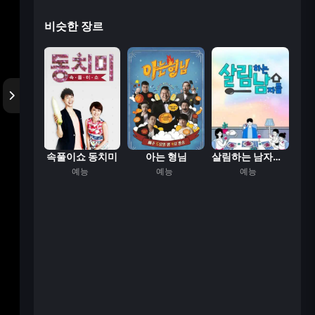
비슷한 장르
참견 시점
속풀이쇼 동치미
아는 형님
살림하는 남자들 시...
능
예능
예능
예능