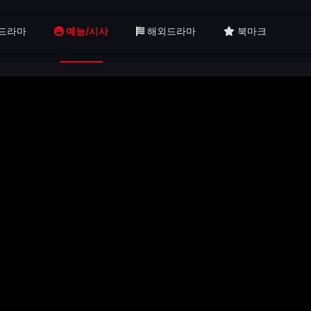
드라마
예능/시사
해외드라마
북마크