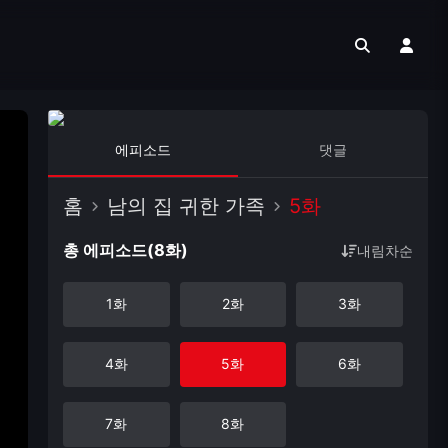
에피소드
댓글
홈
남의 집 귀한 가족
5화
총 에피소드(8화)
내림차순
1화
2화
3화
4화
5화
6화
7화
8화