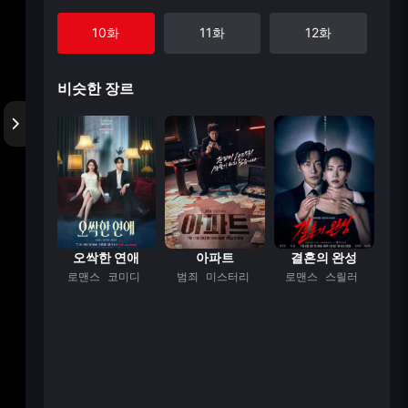
10화
11화
12화
비슷한 장르
형사2
오싹한 연애
아파트
결혼의 완성
맨스
로맨스
코미디
범죄
미스터리
로맨스
스릴러