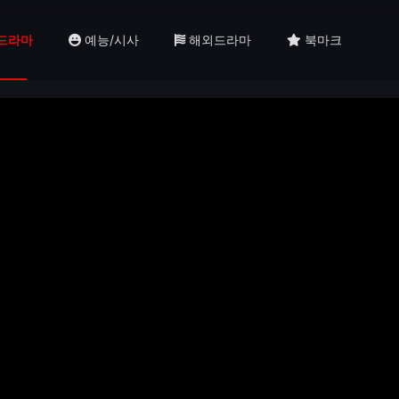
드라마
예능/시사
해외드라마
북마크