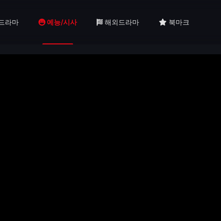
드라마
예능/시사
해외드라마
북마크