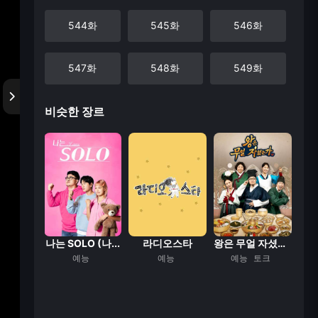
544화
545화
546화
547화
548화
549화
비슷한 장르
550화
551화
552화
553화
554화
555화
556화
557화
558화
559화
560화
561화
 사내
나는 SOLO (나...
라디오스타
왕은 무얼 자셨는가
능
예능
예능
예능
토크
562화
563화
564화