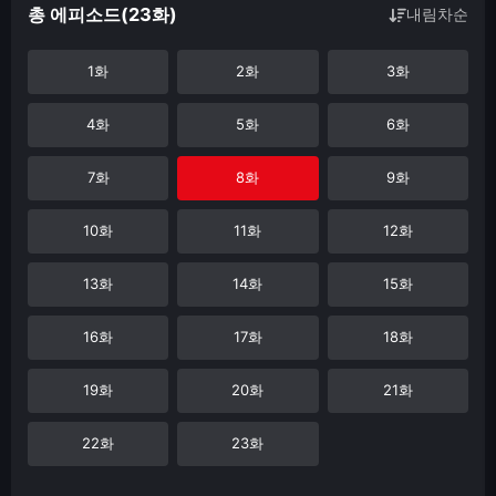
총 에피소드(23화)
내림차순
1화
2화
3화
4화
5화
6화
7화
8화
9화
10화
11화
12화
13화
14화
15화
16화
17화
18화
19화
20화
21화
22화
23화