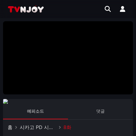
에피소드
댓글
홈
시카고 PD 시즌 4
8화