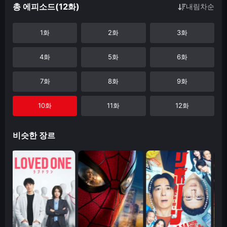
총 에피소드(12화)
내림차순
1화
2화
3화
4화
5화
6화
7화
8화
9화
10화
11화
12화
비슷한 장르