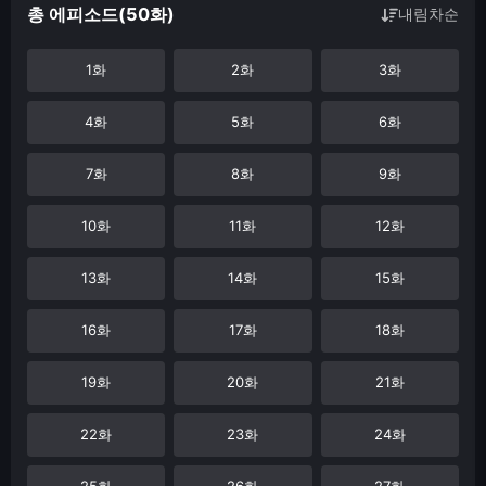
총 에피소드(50화)
내림차순
1화
2화
3화
4화
5화
6화
7화
8화
9화
10화
11화
12화
13화
14화
15화
16화
17화
18화
19화
20화
21화
22화
23화
24화
25화
26화
27화