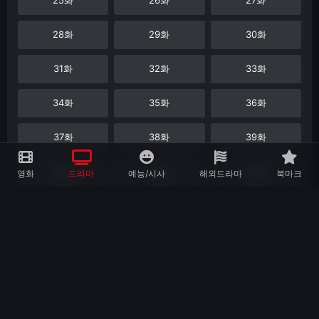
28화
29화
30화
31화
32화
33화
34화
35화
36화
37화
38화
39화
40화
41화
42화
영화
드라마
예능/시사
해외드라마
북마크
43화
44화
45화
46화
47화
48화
49화
50화
비슷한 장르