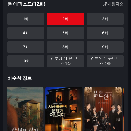
총 에피소드(12화)
내림차순
1화
2화
3화
4화
5화
6화
7화
8화
9화
김부장 더 유니버
김부장 더 유니버
10화
스 1화
스 2화
비슷한 장르