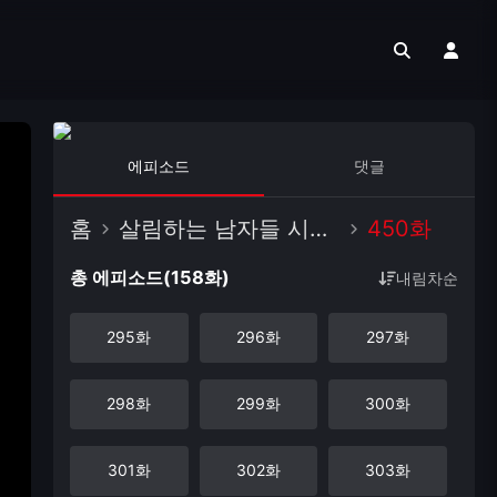
에피소드
댓글
홈
살림하는 남자들 시즌2
450화
총 에피소드(158화)
내림차순
295화
296화
297화
298화
299화
300화
301화
302화
303화