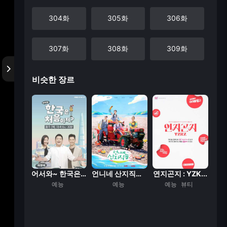
304화
305화
306화
307화
308화
309화
비슷한 장르
310화
311화
312화
313화
314화
315화
316화
317화
318화
319화
320화
321화
려캠프
어서와~ 한국은 처...
언니네 산지직송 시...
연지곤지 : YZK...
웰컴
능
예능
예능
예능
뷰티
322화
323화
324화