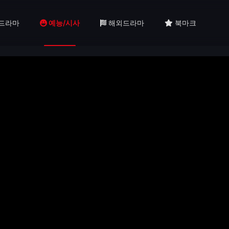
드라마
예능/시사
해외드라마
북마크