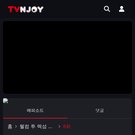
에피소드
댓글
홈
웰컴 투 렉섬 시즌5
8화