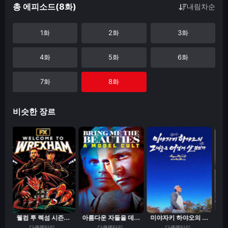
총 에피소드(8화)
내림차순
1화
2화
3화
4화
5화
6화
7화
8화
비슷한 장르
웰컴 투 렉섬 시즌...
아름다운 자들을 데...
미야자키 하야오의 ...
류
다큐멘터리
다큐멘터리
다큐멘터리