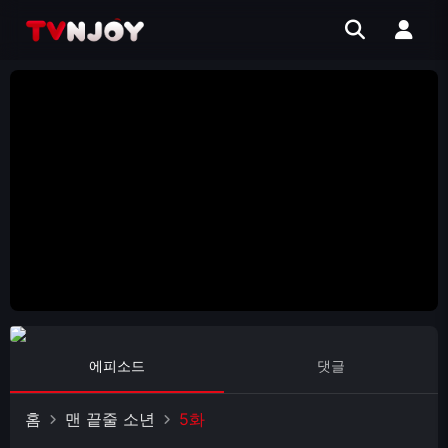
에피소드
댓글
홈
맨 끝줄 소년
5화