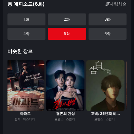
총 에피소드(6화)
내림차순
1화
2화
3화
4화
5화
6화
비슷한 장르
.
아파트
결혼의 완성
고백: 25년째 비...
범죄
미스터리
로맨스
스릴러
로맨스
스릴러