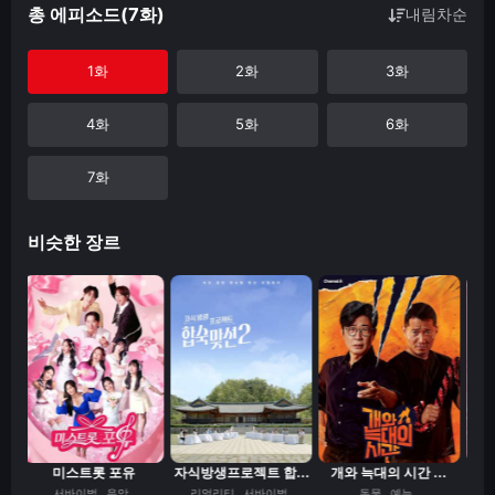
총 에피소드(7화)
내림차순
1화
2화
3화
4화
5화
6화
7화
비슷한 장르
미스트롯 포유
자식방생프로젝트 합...
개와 늑대의 시간 ...
서바이벌
음악
리얼리티
서바이벌
동물
예능