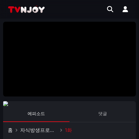
에피소드
댓글
홈
자식방생프로젝트 합숙 맞선2
1화