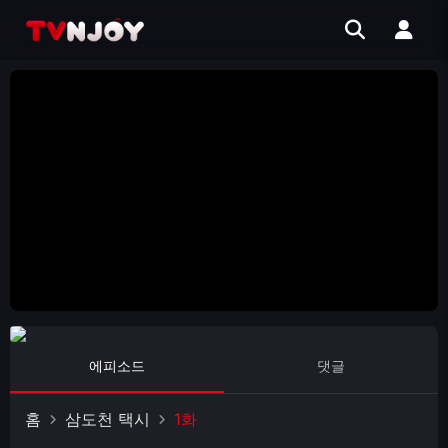
에피소드
댓글
홈
삼도천 택시
1화