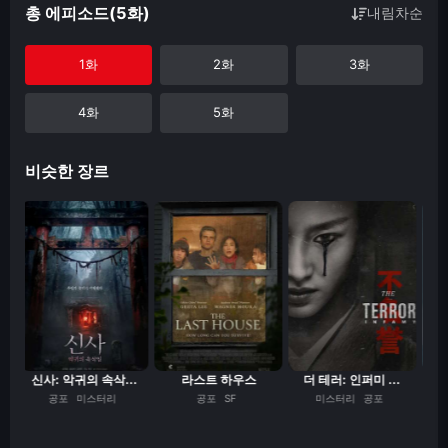
총 에피소드(5화)
내림차순
1화
2화
3화
4화
5화
비슷한 장르
.
신사: 악귀의 속삭...
라스트 하우스
더 테러: 인퍼미 ...
공포
미스터리
공포
SF
미스터리
공포