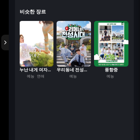
비슷한 장르
 명곡
누난 내게 여자야 ...
우리동네 전성시대
풍향중
능
예능
연애
예능
예능