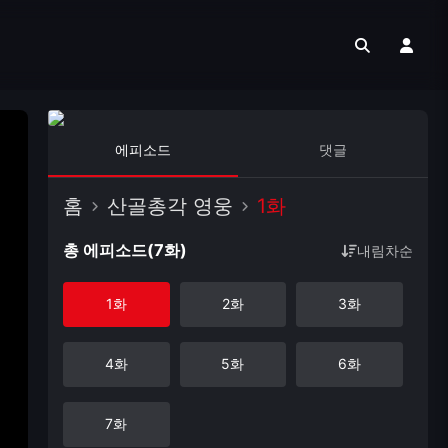
에피소드
댓글
홈
산골총각 영웅
1화
총 에피소드(7화)
내림차순
1화
2화
3화
4화
5화
6화
7화