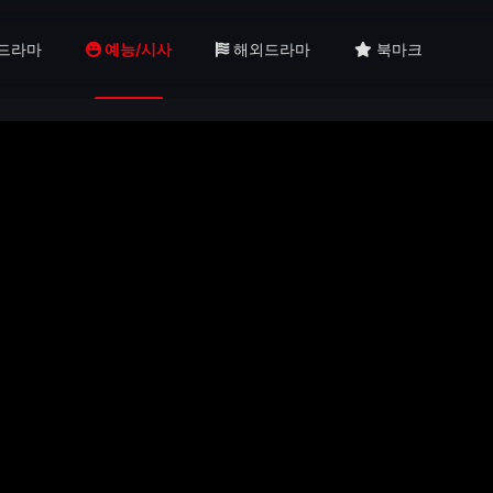
드라마
예능/시사
해외드라마
북마크