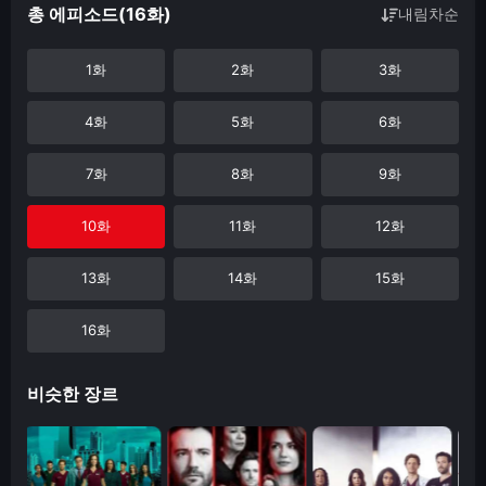
총 에피소드(16화)
내림차순
1화
2화
3화
4화
5화
6화
7화
8화
9화
10화
11화
12화
13화
14화
15화
16화
비슷한 장르