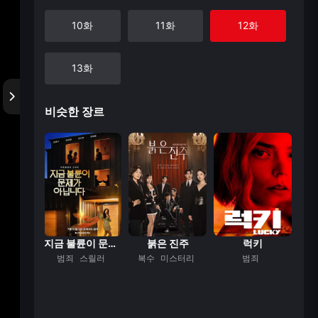
10화
11화
12화
13화
비슷한 장르
 일기
지금 불륜이 문제가...
붉은 진주
럭키
매
스릴러
범죄
스릴러
복수
미스터리
범죄