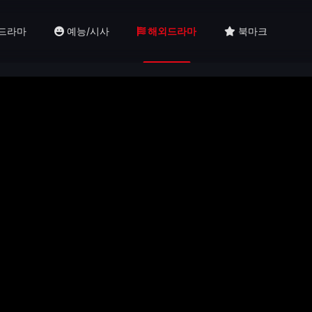
드라마
예능/시사
해외드라마
북마크