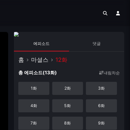
에피소드
댓글
홈
마셜스
12화
총 에피소드(13화)
내림차순
1화
2화
3화
4화
5화
6화
7화
8화
9화