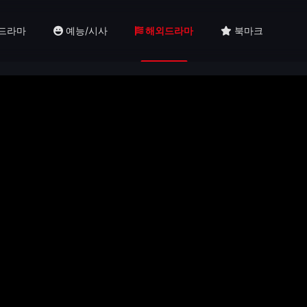
드라마
예능/시사
해외드라마
북마크