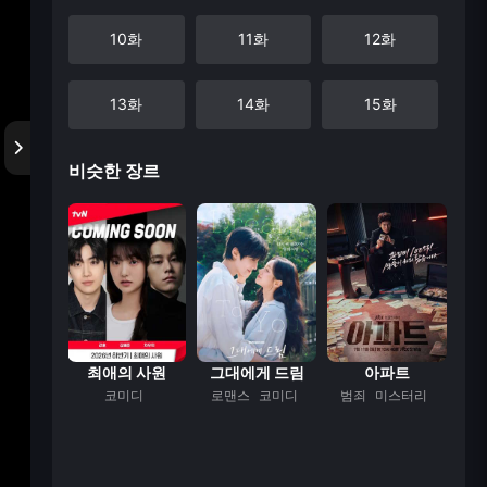
10화
11화
12화
13화
14화
15화
비슷한 장르
16화
17화
18화
19화
20화
계증명서
최애의 사원
그대에게 드림
아파트
막장
코미디
로맨스
코미디
범죄
미스터리
로