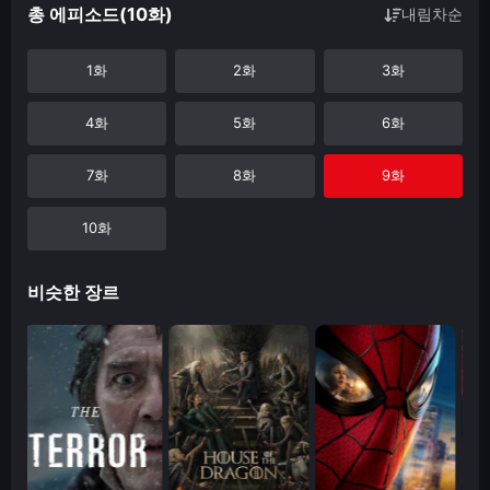
총 에피소드(10화)
내림차순
1화
2화
3화
4화
5화
6화
7화
8화
9화
10화
비슷한 장르