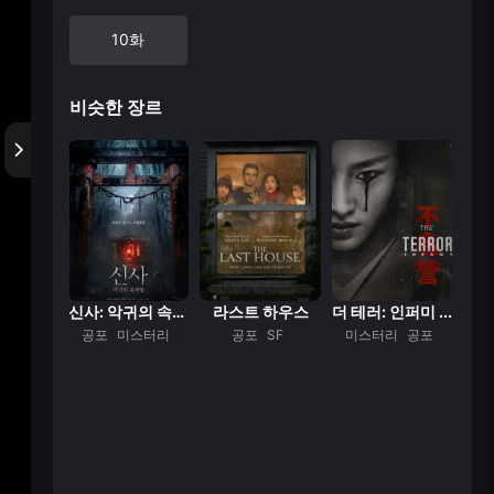
10화
비슷한 장르
이상한 과자가게 전...
신사: 악귀의 속삭...
라스트 하우스
더 테러: 인퍼미 ...
더
타지
공포
미스터리
공포
SF
미스터리
공포
미