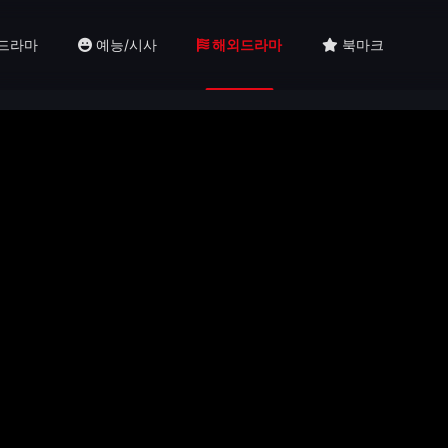
드라마
예능/시사
해외드라마
북마크