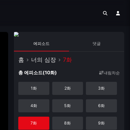
에피소드
댓글
홈
너의 심장
7화
총 에피소드(10화)
내림차순
1화
2화
3화
4화
5화
6화
7화
8화
9화