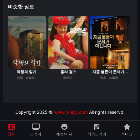
비슷한 장르
.
악행의 일기
훌라 걸스
지금 불륜이 문제가...
범죄
스릴러
코미디
범죄
스릴러
Copyright 2025 ©
www.tvnjoy.com
All rights reservd.
>
영화
드라마
예능/시사
해외드라마
북마크