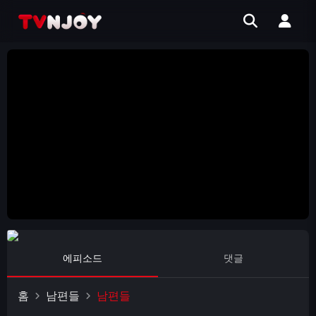
에피소드
댓글
홈
남편들
남편들