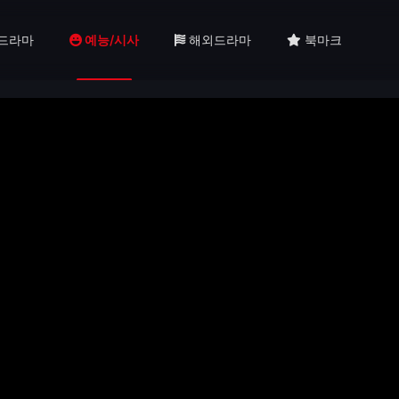
드라마
예능/시사
해외드라마
북마크