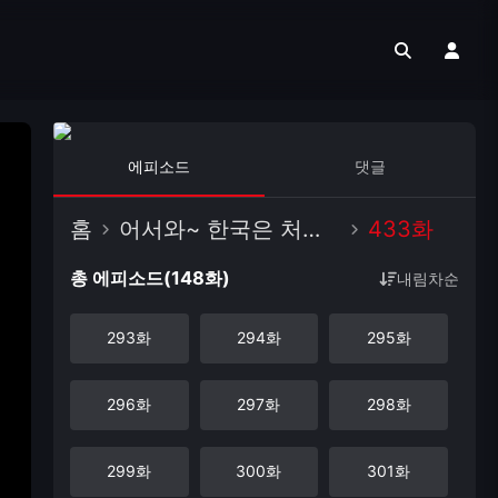
에피소드
댓글
홈
어서와~ 한국은 처음이지?
433화
총 에피소드(148화)
내림차순
293화
294화
295화
296화
297화
298화
299화
300화
301화