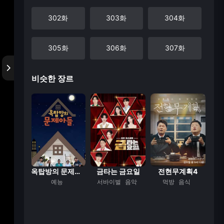
302화
303화
304화
305화
306화
307화
비슷한 장르
308화
309화
310화
311화
312화
313화
314화
315화
316화
317화
318화
319화
자 산다
옥탑방의 문제아들
금타는 금요일
전현무계획4
능
예능
서바이벌
음악
먹방
음식
320화
321화
322화