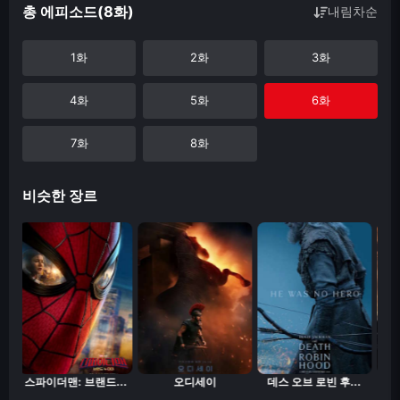
총 에피소드(8화)
내림차순
1화
2화
3화
4화
5화
6화
7화
8화
비슷한 장르
.
스파이더맨: 브랜드...
오디세이
데스 오브 로빈 후...
마스